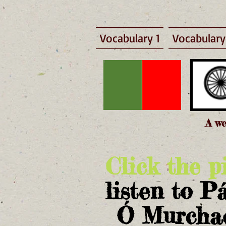
Vocabulary 1
Vocabulary
A we
Click the p
listen to P
Ó Murcha