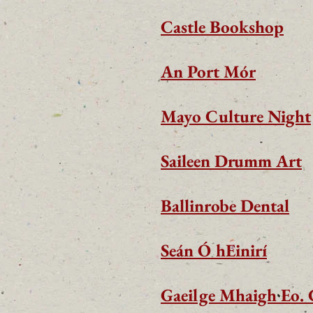
Castle Bookshop
An Port Mór
Mayo Culture Night
Saileen Drumm Art
Ballinrobe Dental
Seán Ó hEinirí
Gaeilge Mhaigh Eo. 