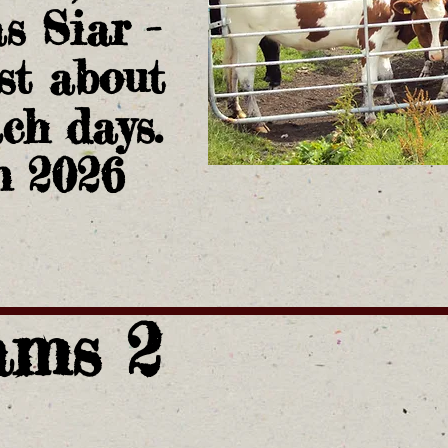
s Siar -
t about
ch days.
n 2026
ams 2