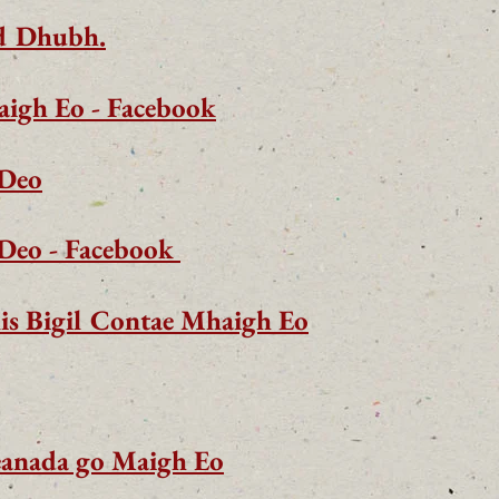
id Dhubh.
igh Eo - Facebook
 Deo
 Deo - Facebook
nis Bigil Contae Mhaigh Eo
eanada go Maigh Eo