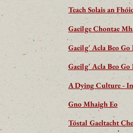
Teach Solais an Fhó
Gaeilge Chontae Mha
Gaeilg' Acla Beo Go
Gaeilg' Acla Beo Go
A Dying Culture - I
Gno Mhaigh Eo
Tóstal Gaeltacht Ch