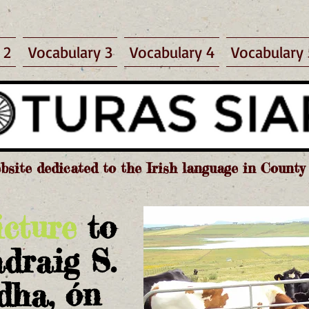
 2
Vocabulary 3
Vocabulary 4
Vocabulary 
bsite dedicated to the Irish language in Count
icture
to
ádraig S.
dha, ón