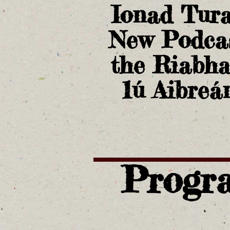
Ionad Tura
New Podcas
the Riabha
1ú Aibreá
Progr