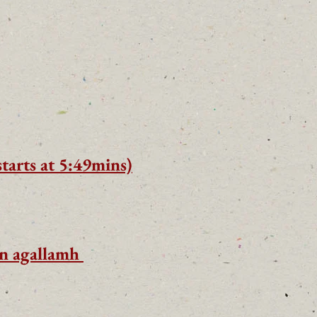
starts at 5:49mins)
ín agallamh