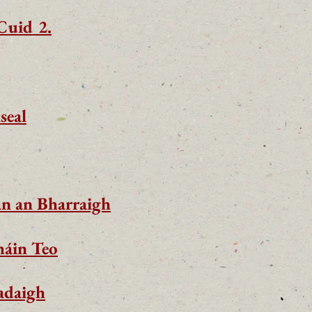
Cuid 2.
seal
án an Bharraigh
áin Teo
adaigh