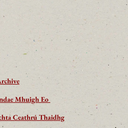
Archive
nndae Mhuigh Eo
chta Ceathrú Thaidhg