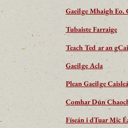
Gaeilge Mhaigh Eo. 
Tubaiste Farraige
Teach Ted ar an gCai
Gaeilge Acla
Plean Gaeilge Caisle
Comhar Dún Chaoch
Físeán i dTuar Mic É