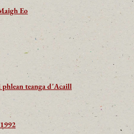
 Maigh Eo
 phlean teanga d'Acaill
 1992