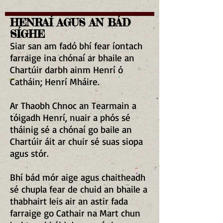
HENRAÍ AGUS AN BÁD
SÍGHE
Siar san am fadó bhí fear íontach
farraige ina chónaí ar bhaile an
Chartúir darbh ainm Henrí ó
Catháin; Henrí Mháire.
Ar Thaobh Chnoc an Tearmain a
tóigadh Henrí, nuair a phós sé
tháinig sé a chónaí go baile an
Chartúir áit ar chuir sé suas siopa
agus stór.
Bhí bád mór aige agus chaitheadh
sé chupla fear de chuid an bhaile a
thabhairt leis air an astir fada
farraige go Cathair na Mart chun