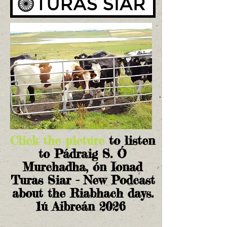
Click the picture
to listen
to Pádraig S. Ó
Murchadha, ón Ionad
Turas Siar - New Podcast
about the Riabhach days.
1ú Aibreán 2026