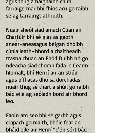
agus thug a naighaidh chun
farraige mar bhí fhios acu go raibh
sé ag tarraingt athruith.
Nuair sheól siad amach Cúan an
Chartúir bhí sé glas as gaoth
anear-aneasagus béigan dhóibh
cúpla leath–bhord a chaitheadh
trasna chuan an Fhód Duibh nó go
ndeacha siad chomh fada le Ceann
hIomalt, bhí Henrí air an stiúir
agus b’fhacas dhó sa dorchadas
nuair thug sé thart a shúil go raibh
bád eile ag seóladh bord air bhord
leo.
Faoin am seo bhí sé garbh agus
crapach go maith, bhéic fear an
bháid eile air Henrí “c’én sórt bád