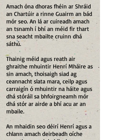
Amach óna dhoras fhéin ar Shráid
an Chartúir a rinne Guairm an bád
mór seo. An lá ar cuireadh amach
an tsnamh í bhí an méid fir thart
sna seacht mbailte cruinn dhá
sáthú.
Thainig méid agus reath air
ghraithe mhuintir Henrí Mháire as
sin amach, thoisaigh siad ag
ceannacht slata mara, ceilp agus
carraigín ó mhuintir na háite agus
dhá stóráil sa bhfoirgneamh mór
dhá stór ar airde a bhí acu ar an
mbaile.
An mhaidin seo déirí Henrí agus a
chlann amach deirbeadh oíche