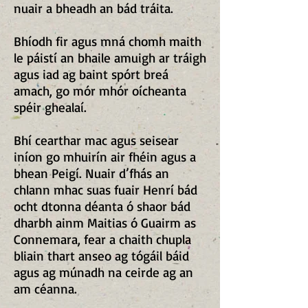
nuair a bheadh an bád tráita.
Bhíodh fir agus mná chomh maith
le páistí an bhaile amuigh ar tráigh
agus iad ag baint spórt breá
amach, go mór mhór oícheanta
spéir ghealaí.
Bhí cearthar mac agus seisear
iníon go mhuirín air fhéin agus a
bhean Peigí. Nuair d’fhás an
chlann mhac suas fuair Henrí bád
ocht dtonna déanta ó shaor bád
dharbh ainm Maitias ó Guairm as
Connemara, fear a chaith chupla
bliain thart anseo ag tógáil báid
agus ag múnadh na ceirde ag an
am céanna.