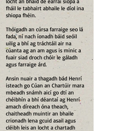
locht an bháid de earraí siopa a
fháil le tabhairt abhaile le díol ina
shiopa fhéin.
Thóigadh an cúrsa farraige seo lá
fada, ní nach íonadh báid seóil
uilig a bhí ag tráchtáil air na
cúanta ag an am agus is minic a
fuair siad droch chóir le gáladh
agus farraige árd.
Ansin nuair a thagadh bád Henrí
isteach go Cúan an Chartúir mara
mbeadh snámh aicí go dtí an
chéibhín a bhí déantaí ag Henrí
amach díreach óna theach,
chaitheadh muintir an bhaile
crionadh lena gcuid asail agus
cléibh leis an locht a chartadh