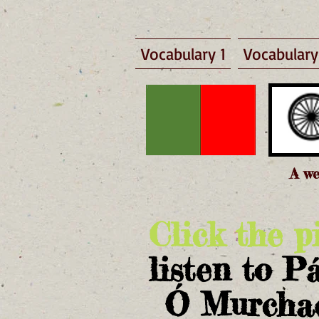
Vocabulary 1
Vocabulary
A we
Click the p
listen to P
Ó Murcha