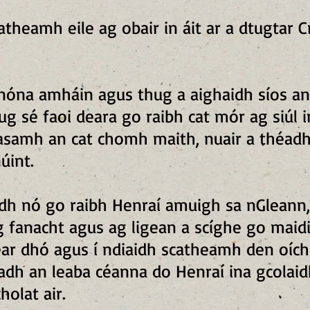
atheamh eile ag obair in áit ar a dtugtar 
hnóna amháin agus thug a aighaidh síos an
g sé faoi deara go raibh cat mór ag siúl in
samh an cat chomh maith, nuair a théadh
úint.
idh nó go raibh Henraí amuigh sa nGleann, 
 fanacht agus ag ligean a scíghe go maidi
éar dhó agus í ndiaidh scatheamh den oích
adh an leaba céanna do Henraí ina gcolaid
holat air.