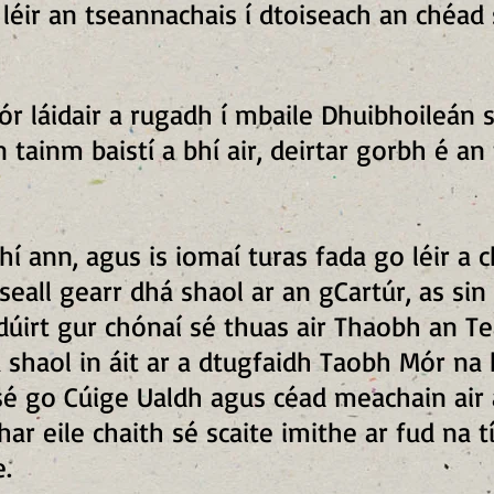
 léir an tseannachais í dtoiseach an chéad 
ór láidair a rugadh í mbaile Dhuibhoileán 
 tainm baistí a bhí air, deirtar gorbh é an
hí ann, agus is iomaí turas fada go léir a c
 seall gearr dhá shaol ar an gCartúr, as si
 dúirt gur chónaí sé thuas air Thaobh an T
á shaol in áit ar a dtugfaidh Taobh Mór na
sé go Cúige Ualdh agus céad meachain air 
har eile chaith sé scaite imithe ar fud na t
.