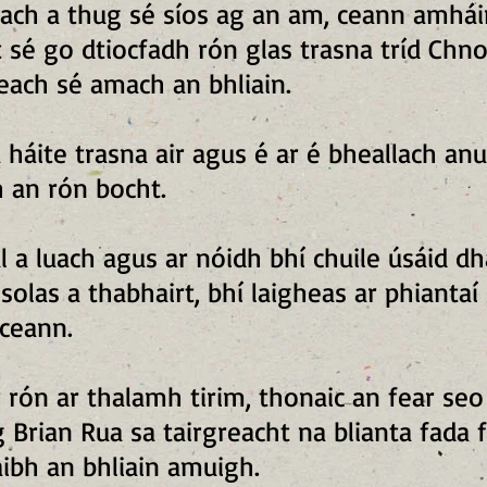
ach a thug sé síos ag an am, ceann amháin 
t sé go dtiocfadh rón glas trasna tríd Chn
each sé amach an bhliain.
a háite trasna air agus é ar é bheallach a
 an rón bocht.
l a luach agus ar nóidh bhí chuile úsáid dhá
 solas a thabhairt, bhí laigheas ar phianta
iceann.
 rón ar thalamh tirim, thonaic an fear seo
g Brian Rua sa tairgreacht na blianta fada
raibh an bhliain amuigh.