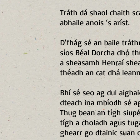
Tráth dá shaol chaith sc
abhaile anois ‘s aríst.
D’fhág sé an baile trát
síos Béal Dorcha dhó thu
a sheasamh Henraí shea
théadh an cat dhá leann
Bhí sé seo ag dul aigha
dteach ina mbíodh sé ag
Thug bean an tígh siup
tígh a choladh agus tug
ghearr go dtainic suan c