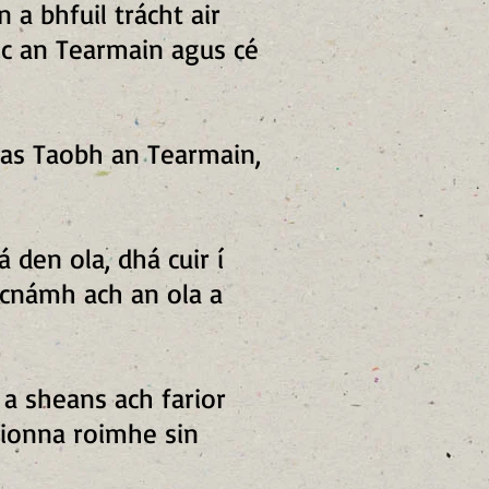
a bhfuil trácht air
oc an Tearmain agus cé
nuas Taobh an Tearmain,
 den ola, dhá cuir í
í cnámh ach an ola a
 a sheans ach farior
 fionna roimhe sin