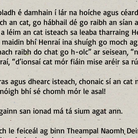
ladh é damhain í lár na hoíche agus céard
ch an cat, go hábhail dé go raibh an sían 
r a léim an cat isteach sa leaba tharraing H
 maidin bhí Henraí ina shuígh go moch agu
nach raibh do chat go h-olc” ar seisean, “
nraí, “d’ionsaí cat mór fiáin mise aréir sa r
oras agus dhearc isteach, chonaic sí an cat 
 nóigh bhí sé chomh mór le asal!
 againn san ionad má tá sium agat ann.
h le feiceál ag binn Theampal Naomh Deirr