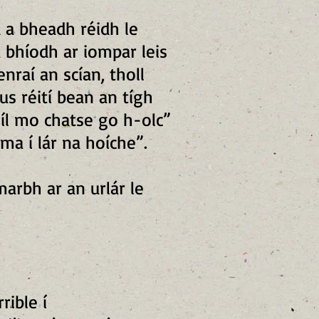
 a bheadh réidh le
a bhíodh ar iompar leis
enraí an scían, tholl
s réití bean an tígh
níl mo chatse go h-olc”
úma í lár na hoíche”.
marbh ar an urlár le
ible í