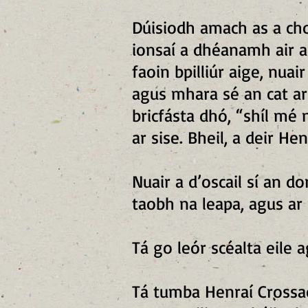
Dúisiodh amach as a cho
ionsaí a dhéanamh air a
faoin bpilliúr aige, nuai
agus mhara sé an cat ar
bricfásta dhó, “shíl mé 
ar sise. Bheil, a deir He
Nuair a d’oscail sí an d
taobh na leapa, agus ar
Tá go leór scéalta eile
Tá tumba Henraí Crossac