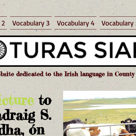
 2
Vocabulary 3
Vocabulary 4
Vocabulary 
bsite dedicated to the Irish language in Count
icture
to
ádraig S.
dha, ón