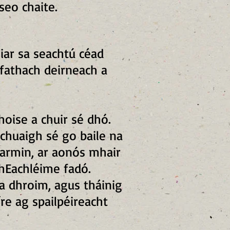
seo chaite.
siar sa seachtú céad
 fathach deirneach a
hoise a chuir sé dhó.
n chuaigh sé go baile na
earmin, ar aonós mhair
 hEachléime fadó.
a dhroim, agus tháinig
íre ag spailpéireacht