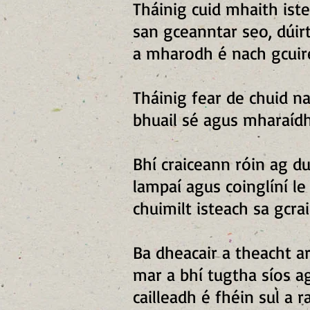
Tháinig cuid mhaith iste
san gceanntar seo, dúir
a mharodh é nach gcuir
Tháinig fear de chuid n
bhuail sé agus mharaídh
Bhí craiceann róin ag du
lampaí agus coinglíní le
chuimilt isteach sa gcra
Ba dheacair a theacht ar
mar a bhí tugtha síos a
cailleadh é fhéin sul a 