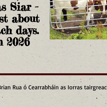
s Siar -
t about
ch days.
n 2026
ian Rua ó Cearrabháin as Iorras tairgreach