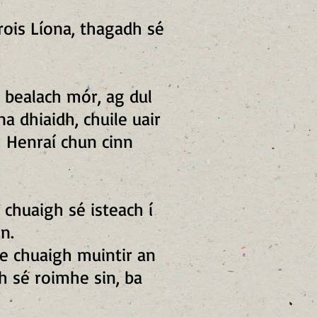
Crois Líona, thagadh sé
 bealach mór, ag dul
a dhiaidh, chuile uair
 Henraí chun cinn
chuaigh sé isteach í
n.
e chuaigh muintir an
h sé roimhe sin, ba