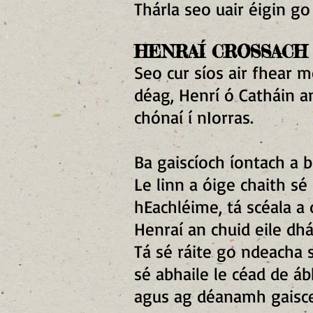
Thárla seo uair éigin go
HENRAÍ CROSSACH
Seo cur síos air fhear m
déag, Henrí ó Catháin an
chónaí í nIorras.
Ba gaiscíoch íontach a b
Le linn a óige chaith sé
hEachléime, tá scéala a
Henraí an chuid eile dh
Tá sé ráite go ndeacha 
sé abhaile le céad de áb
agus ag déanamh gaisce