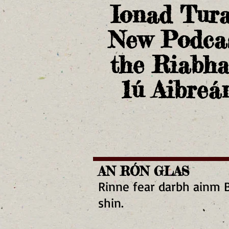
Ionad Tura
New Podcas
the Riabha
1ú Aibreá
AN RÓN GLAS
Rinne fear darbh ainm Br
shin.